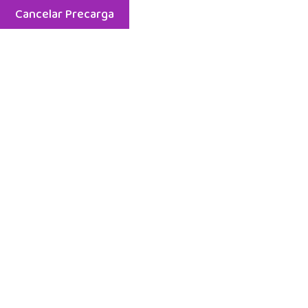
Cancelar Precarga
Menú
Classes
Inicio
Classes